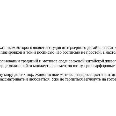
казчиком которого является студия интерьерного дизайна из С
 с глазировкой в тон и росписью. Но росписью не простой, а на
ользовании традиций и мотивов средневековой китайской живоп
орце можно найти множество элементов шинуазри: фарфоровые ва
у миру до сих пор. Живописные мотивы, изящные цветы и птицы
ассматривать и любоваться. Уже не терпиться взглянуть на готов